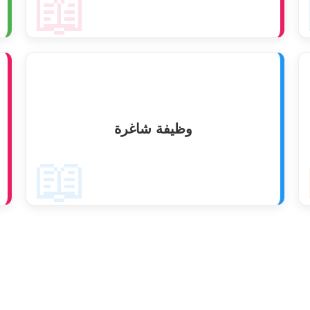
📖
وظيفة شاغرة
📖