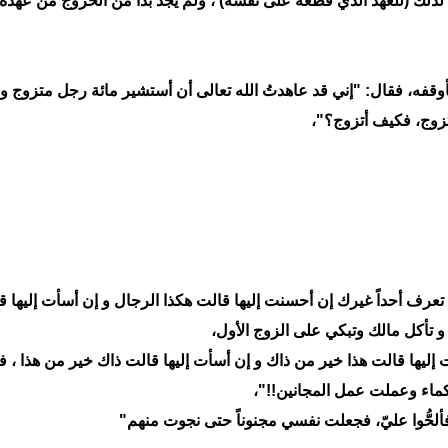
 لذلك (للعهد الذي قطعه على نفسه) ، ولم يجد بدّاً من الخروج من عهده 
، فقال: "إني قد عاهدتُ الله تعالى أن أستشير مائة رجل متزوج و أ
تزوج، فكيف أتزوج؟"،
ا تعرف أحداً غيرك إن أحسنت إليها قالت هكذا الرجال و إن أسأت إليها ق
و تأكل مالك وتبكي على الزوج الأول،
سنت إليها قالت هذا خير من ذاك و إن أسأت إليها قالت ذاك خير من هذا ، ف
ماء وعملت عمل المجانين!!"،
 فألحُّوا عليّ، فجعلت نفسي مجنوناً حتى نجوت منهم"