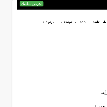
اعرض سلعتك
انات عامة
خدمات الموقع ↓
ترفيه ↓
يه،