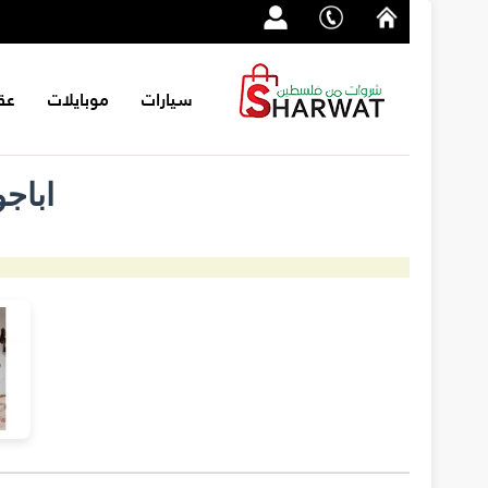
سيارات
موبايلات
عق
اباج