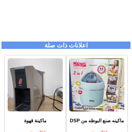
اعلانات ذات صلة
ماكينه صنع البوظه من ⁦⁦DSP⁩⁩
ماكينة قهوة
اعلان منتهي
اعلان منتهي