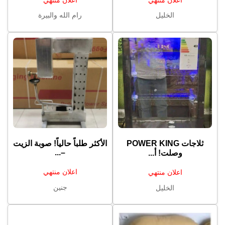
الخليل
رام الله والبيرة
الأكثر طلباً حالياً! صوبة الزيت
–...
وصلت! أ...
اعلان منتهي
اعلان منتهي
جنين
الخليل