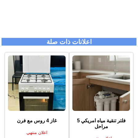
اعلانات ذات صلة
غاز ⁦⁦4⁩⁩ روس مع فرن
مراحل
اعلان منتهي