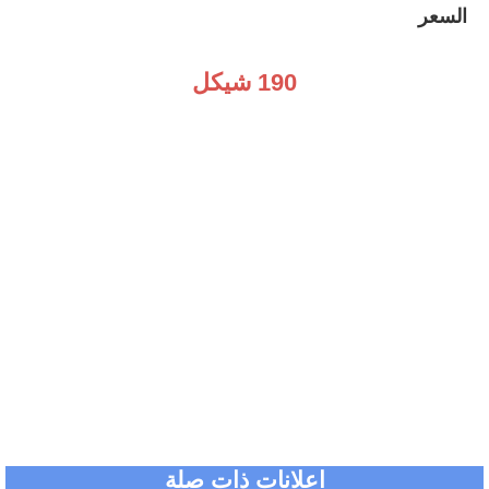
السعر
190 شيكل
اعلانات ذات صلة