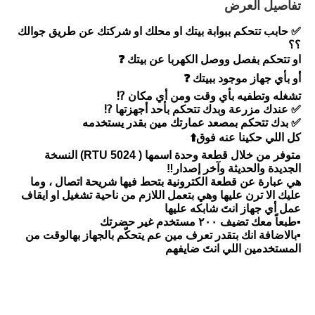
تفاصيل العرض
✅ حابب تتحكم ببوابة بيتك او محلك او شركتك عن طريق جوالك
؟؟
او تتحكم بفصل ووصل الكهربا عن بيتك ❓
أو بأي جهاز موجود ببيتك ❓
تشغله وتطفيه بأي وقت ومن أي مكان ⁉️
✅ عندك مزرعة وبدك تتحكم بأحد أجهزتها ⁉️
✅ بدك تتحكم بمصعد عمارتك مين بقدر يستخدمه
كل اللي حكينا عنه فوق⬆️
متوفر من خلال قطعة وحدة اسمها ( RTU 5024) النسخة
الجديدة والحديثة وآخر إصدار‼️
هي عبارة عن قطعة الكترونية بتحط فيها شريحة اتصال ، وما
عليك الا ترن عليها وهي بتعمل اللازم من ناحية تشغيل او ايقاف
عمل أي جهاز انتَ شابكه عليها
▪️طبعاً معك تضيف ٢٠٠ مستخدم غير حضرتك
▪️بالاضافة انك بتقدر تعرف مين عم يتحكّم بالجهاز بهالوقت من
المستخدمين اللي انتَ ضايفهم