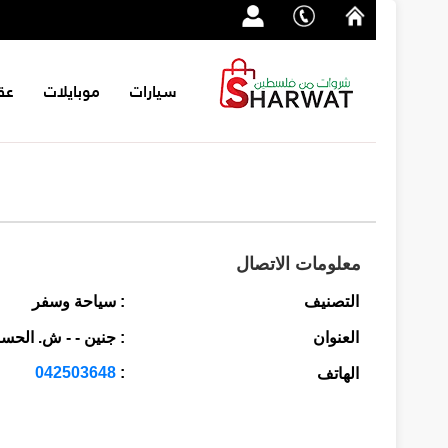
سيارات
موبايلات
عق
معلومات الاتصال
التصنيف
: سياحة وسفر
العنوان
: جنين - - ش. الحسب
042503648
:
الهاتف