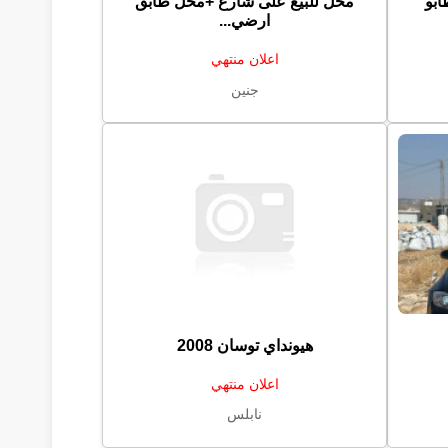
بو
محل للبيع على شارع +محل طابق
ارضي...
اعلان منتهي
جنين
هيونداي توسان 2008
اعلان منتهي
نابلس