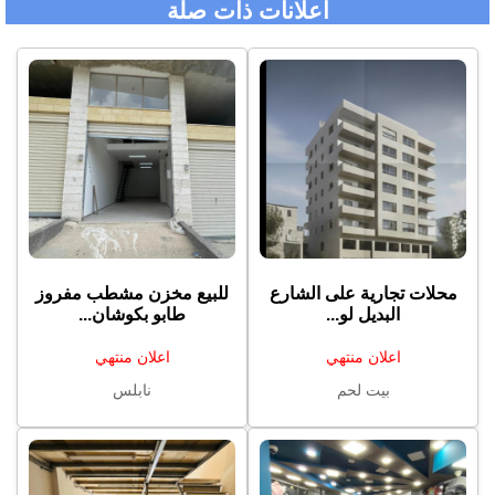
اعلانات ذات صلة
محلات تجارية على الشارع
للبيع مخزن مشطب مفروز
البديل لو...
طابو بكوشان...
اعلان منتهي
اعلان منتهي
بيت لحم
نابلس