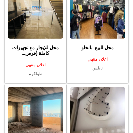
محل للبيع. بالخلو
محل للإيجار مع تجهيزات
كاملة (فرص...
اعلان منتهي
اعلان منتهي
نابلس
طولكرم