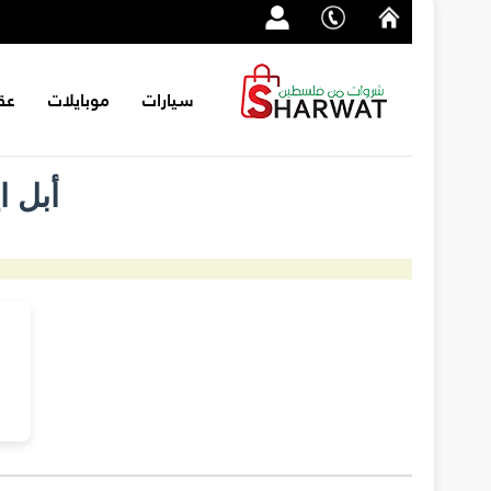
سيارات
موبايلات
عق
أبل ايفون 13 برو ما