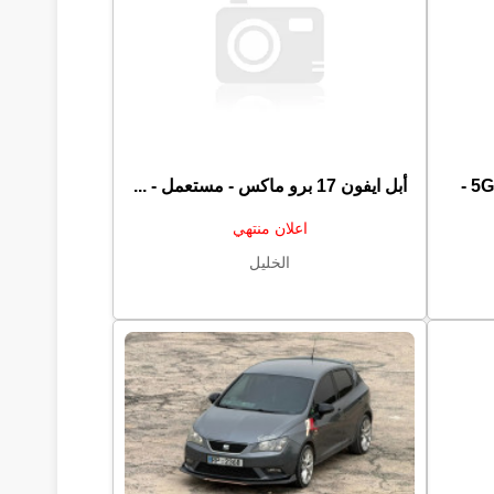
سامسونج جالاكسي S22 الترا 5G -
أبل ايفون 17 برو ماكس - مستعمل - ...
اعلان منتهي
الخليل