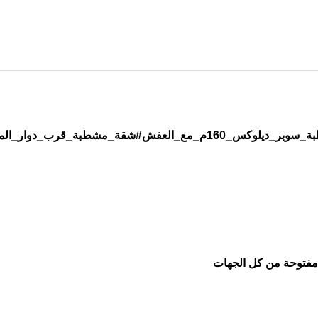
رب_دوار_المسلخ_خلف_فواز_مول
 مفتوحة من كل الجهات