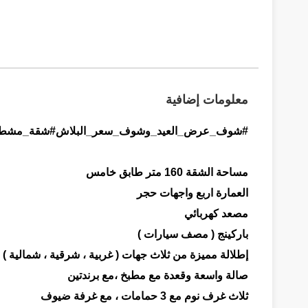
معلومات إضافية
#شوف_عرض_العيد_وشوف_سعر_البلاش#شقة_مشطبة_سوبر_ديلوكس_160م_مع_العفش#شقة_مشطبة_ق
مساحة الشقة 160 متر طابق خامس
العمارة اربع واجهات حجر
مصعد كهربائي
باركينج ( مصف سيارات )
إطلالة مميزة من ثلاث جهات ( غربية ، شرقية ، شمالية )
صالة واسعة وقعدة مع مطبخ ،مع برندتين
ثلاث غرف نوم مع 3 حمامات ، مع غرفة ضيوف