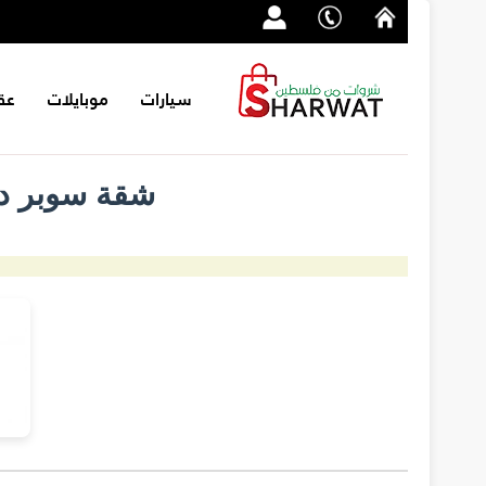
سيارات
موبايلات
عق
شقة سوبر د