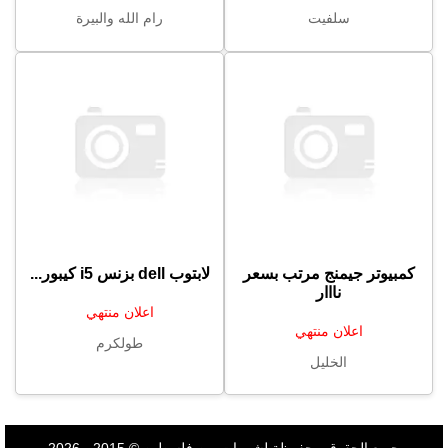
سلفيت
رام الله والبيرة
كمبيوتر جيمنج مرتب بسعر
لابتوب ⁦⁦dell⁩⁩ بزنس ⁦⁦i5⁩⁩ كيبور...
نااار
اعلان منتهي
اعلان منتهي
طولكرم
الخليل
جميع الحقوق محفوظة لشروات من فلسطين © 2015 - 2026