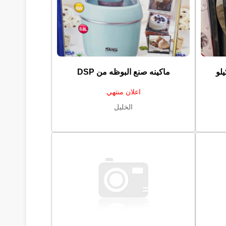
ماكينه صنع البوظه من ⁦⁦DSP⁩⁩
اعلان منتهي
الخليل