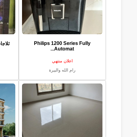
Philips 1200 Series Fully
ثلاجات ⁦⁦KING⁩⁩ ⁦⁦POWER⁩
Automat...
اعلان منتهي
رام الله والبيرة