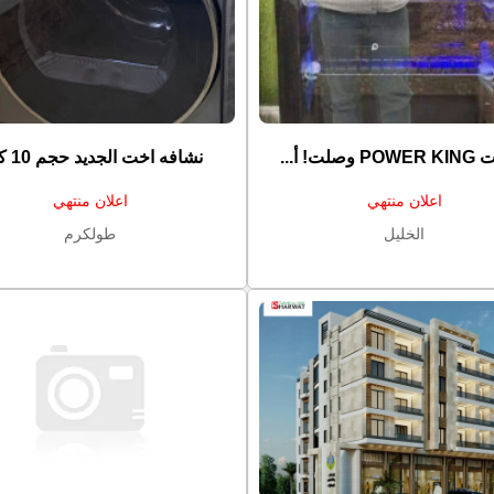
⁩ وصلت! أ...
نشافه اخت الجديد حجم ⁦⁦10⁩⁩ كيلو
اعلان منتهي
اعلان منتهي
الخليل
طولكرم