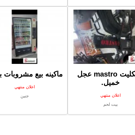
بسكليت mastro عجل
ماكينه بيع مشروبات ب
خميل.
اعلان منتهي
اعلان منتهي
جنين
بيت لحم