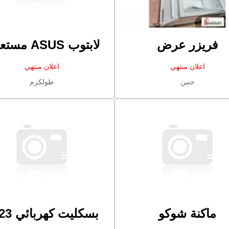
فريزر عرض
لابتوب ASUS مستعمل
اعلان منتهي
اعلان منتهي
جنين
طولكرم
ماكنة شوكو
بسكليت كهربائي 2023